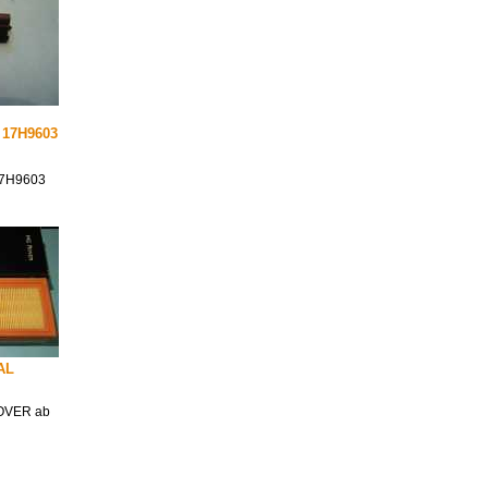
17H9603
7H9603
NAL
 ROVER ab