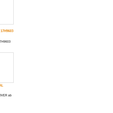
17H9603
7H9603
NAL
 ROVER ab