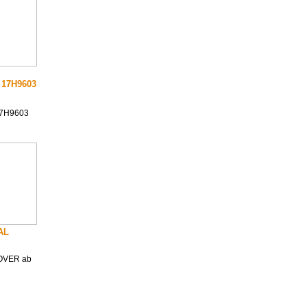
17H9603
7H9603
NAL
 ROVER ab