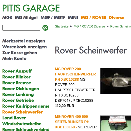
Startseite
MG / ROVER Diverse
Rover Scheinw
MG ROVER 200
HAUPTSCHEINWERFER
RH XBC10288
MG
ROVER 200
HAUPTSCHEINWERFER
RH XBC10288
DBP7047LP XBC10288
112,00 EUR
MG ROVER 400 600
SEITENBLINKER RH
XGB100160 -
MG ROVER